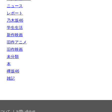
ニュース
レポート
乃木坂46
学生生活
新作映画
旧作アニメ
旧作映画
未分類
本
欅坂46
雑記
について
お問い合わせ