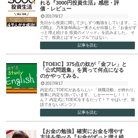
れる『3000円投資生活』感想・評
価・レビュー
2017/9/17
先日から投資に関して少しずつ勉強をしています。 こ
の間は、乃木坂46高山一実さんが出版した『お金がず
っと増え続ける 投資のメソッド』を読みました。 そ
こで、投資とは“ギャンブル”ではない。...
記事を読む
【TOEIC】375点の奴が「金フレ」と
「公式問題集」を買って何点になる
のかやってみる。
2017/9/17
内定式にTOEICがあるらしい 「就職活動」が終わり、
無事に内定を頂いています。 しかーーーし！！！
ん？ 内定式にTOEICをするだって！？ やばいぞ、英
語できないポンコツ...
記事を読む
【お金の勉強】確実にお金を増やす
方法を学べる『お金がずっと増え続