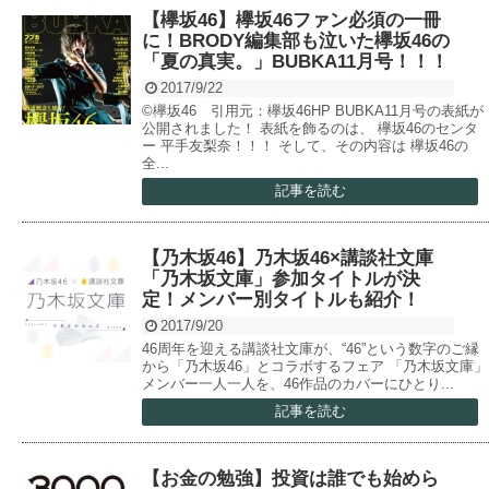
【欅坂46】欅坂46ファン必須の一冊
に！BRODY編集部も泣いた欅坂46の
「夏の真実。」BUBKA11月号！！！
2017/9/22
©欅坂46 引用元：欅坂46HP BUBKA11月号の表紙が
公開されました！ 表紙を飾るのは、 欅坂46のセンタ
ー 平手友梨奈！！！ そして、その内容は 欅坂46の
全...
記事を読む
【乃木坂46】乃木坂46×講談社文庫
「乃木坂文庫」参加タイトルが決
定！メンバー別タイトルも紹介！
2017/9/20
46周年を迎える講談社文庫が、“46”という数字のご縁
から「乃木坂46」とコラボするフェア 「乃木坂文庫」
メンバー一人一人を、46作品のカバーにひとり...
記事を読む
【お金の勉強】投資は誰でも始めら