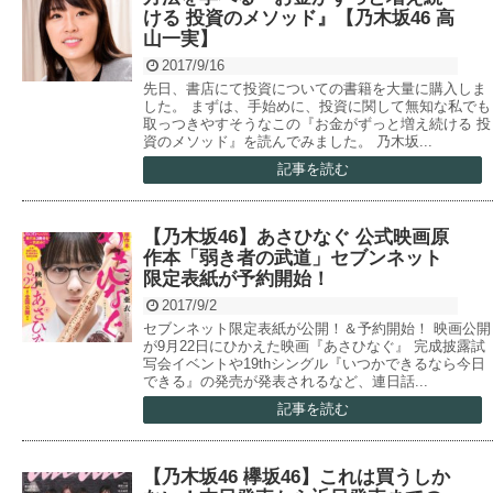
ける 投資のメソッド』【乃木坂46 高
山一実】
2017/9/16
先日、書店にて投資についての書籍を大量に購入しま
した。 まずは、手始めに、投資に関して無知な私でも
取っつきやすそうなこの『お金がずっと増え続ける 投
資のメソッド』を読んでみました。 乃木坂...
記事を読む
【乃木坂46】あさひなぐ 公式映画原
作本「弱き者の武道」セブンネット
限定表紙が予約開始！
2017/9/2
セブンネット限定表紙が公開！＆予約開始！ 映画公開
が9月22日にひかえた映画『あさひなぐ』 完成披露試
写会イベントや19thシングル『いつかできるなら今日
できる』の発売が発表されるなど、連日話...
記事を読む
【乃木坂46 欅坂46】これは買うしか