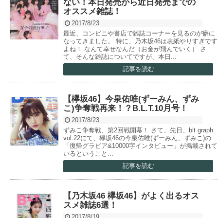
ない！本日発売から近日発売までの
オススメ雑誌！
2017/8/23
最近、コンビニや書店で雑誌コーナーを見るのが癖に
なってきました。 特に、乃木坂46は表紙やりすぎです
よね！ なんて幸せなんだ（お金が飛んでいく） さ
て、そんな雑誌についてですが、本日...
記事を読む
【欅坂46】今泉佑唯(ずーみん、ずみ
こ)争奪戦再来！？B.L.T.10月号！
2017/8/23
ずみこ争奪戦、第2回戦開幕！ さて、先日、blt graph.
vol.22にて、欅坂46の今泉佑唯(ずーみん、ずみこ)の
「復帰グラビア&10000字インタビュー」が掲載されて
いるということ...
記事を読む
【乃木坂46 欅坂46】がよく出るオス
スメ雑誌6選！
2017/8/19