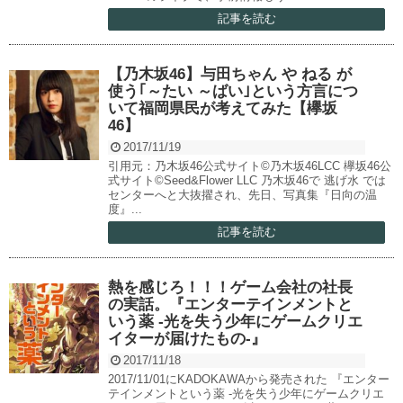
記事を読む
【乃木坂46】与田ちゃん や ねる が
使う｢～たい ～ばい｣という方言につ
いて福岡県民が考えてみた【欅坂
46】
2017/11/19
引用元：乃木坂46公式サイト©乃木坂46LCC 欅坂46公
式サイト©Seed&Flower LLC 乃木坂46で 逃げ水 では
センターへと大抜擢され、先日、写真集『日向の温
度』...
記事を読む
熱を感じろ！！！ゲーム会社の社長
の実話。『エンターテインメントと
いう薬 -光を失う少年にゲームクリエ
イターが届けたもの-』
2017/11/18
2017/11/01にKADOKAWAから発売された 『エンター
テインメントという薬 -光を失う少年にゲームクリエ