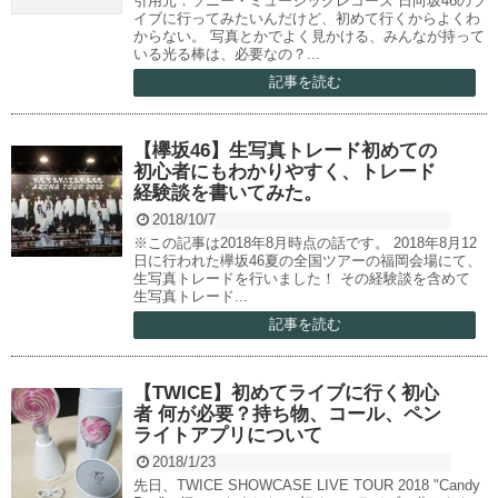
引用元：ソニー・ミュージックレコーズ 日向坂46のラ
イブに行ってみたいんだけど、初めて行くからよくわ
からない。 写真とかでよく見かける、みんなが持って
いる光る棒は、必要なの？...
記事を読む
【欅坂46】生写真トレード初めての
初心者にもわかりやすく、トレード
経験談を書いてみた。
2018/10/7
※この記事は2018年8月時点の話です。 2018年8月12
日に行われた欅坂46夏の全国ツアーの福岡会場にて、
生写真トレードを行いました！ その経験談を含めて
生写真トレード...
記事を読む
【TWICE】初めてライブに行く初心
者 何が必要？持ち物、コール、ペン
ライトアプリについて
2018/1/23
先日、TWICE SHOWCASE LIVE TOUR 2018 "Candy