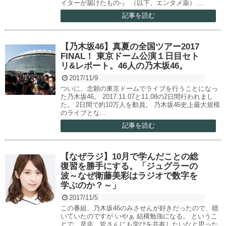
イターが届けたもの-』 （以下、エンタメ薬） ...
記事を読む
【乃木坂46】真夏の全国ツアー2017
FINAL！ 東京ドーム公演１日目セト
リ&レポート。46人の乃木坂46。
2017/11/9
ついに、念願の東京ドームでライブを行うことになっ
た乃木坂46。 2017.11.07と11.08の2日間行われまし
た。 2日間で約10万人を動員。 乃木坂46史上最大規模
のライブとな...
記事を読む
【なぜラジ】10月で学んだことの総
復習を勝手にする。「ジュグラーの
波～なぜ衛藤美彩はラジオで数字を
学ぶのか？～」
2017/11/5
この番組、乃木坂46のみさせんが好きだったので、聴
いていたのですが いやぁ 結構勉強になる。 というこ
とで、是非、皆さんにも学びを共有したいなと思った