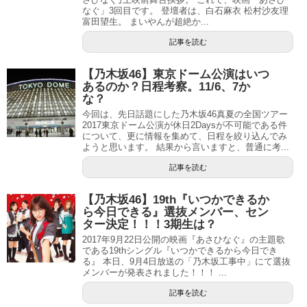
なぐ」3回目です。 登壇者は、白石麻衣 松村沙友理
富田望生。 まいやんが超絶か...
記事を読む
【乃木坂46】東京ドーム公演はいつ
あるのか？日程考察。11/6、7か
な？
今回は、先日話題にした乃木坂46真夏の全国ツアー
2017東京ドーム公演が休日2Daysが不可能である件
について、更に情報を集めて、日程を絞り込んでみ
ようと思います。 結果から言いますと、普通に考...
記事を読む
【乃木坂46】19th『いつかできるか
ら今日できる』選抜メンバー、セン
ター決定！！！3期生は？
2017年9月22日公開の映画『あさひなぐ』の主題歌
である19thシングル『いつかできるから今日でき
る』 本日、9月4日放送の「乃木坂工事中」にて選抜
メンバーが発表されました！！！ ...
記事を読む