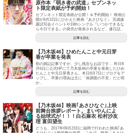
原作本「弱き者の武道」セブンネッ
ト限定表紙が予約開始！
セブンネット限定表紙が公開！＆予約開始！ 映画公
開が9月22日にひかえた映画『あさひなぐ』 完成披
露試写会イベントや19thシングル『いつかできるな
ら今日できる』の発売が発表されるなど、連日話...
記事を読む
【乃木坂46】ひめたんこと中元日芽
香が卒業を発表
初の雑記記事ですが、少し残念なお話です… 昨日8
月6日に公式HPにて乃木坂46の卒業を発表したひめ
たんこと中元日芽香さん。本日8月7日にブログをア
ップし、卒業の理由は主に「体調面の不安」だと明
か...
記事を読む
【乃木坂46】映画｢あさひなぐ｣上映
前舞台挨拶レポート。まいやんによ
る始球式が！！！白石麻衣 松村沙友
理 富田望生
どうも、2017年09月23日に福岡で行われた映画｢あ
さひなぐ｣上映前舞台挨拶。 これで、映画「あさひ