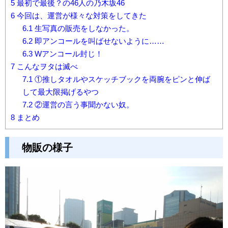
5
最初で最後？の46人の乃木坂46
6
今回は、運営が様々な対策をしてきた
6.1
生写真の販売をしなかった。
6.2
即アンコールを叫ばせないように……
6.3
Wアンコール封じ！
7
こんなヲタは滅べ
7.1
①推しタオルやスケッチブックを両腕をピンと伸ば
して最大限掲げるやつ
7.2
②運営の言う事聞かない奴。
8
まとめ
物販の様子