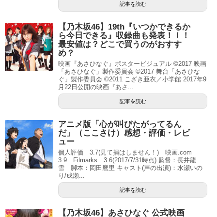
記事を読む
【乃木坂46】19th『いつかできるか
ら今日できる』収録曲も発表！！！
最安値は？どこで買うのがおすす
め？
映画『あさひなぐ』ポスタービジュアル ©2017 映画
「あさひなぐ」製作委員会 ©2017 舞台「あさひな
ぐ」製作委員会 ©2011 こざき亜衣／小学館 2017年9
月22日公開の映画『あさ...
記事を読む
アニメ版「心が叫びたがってるん
だ」（ここさけ）感想・評価・レビ
ュー
個人評価 3.7(見て損はしません！) 映画.com
3.9 Filmarks 3.6(2017/7/31時点) 監督：長井龍
雪 脚本：岡田麿里 キャスト(声の出演)：水瀬いの
り/成瀬...
記事を読む
【乃木坂46】あさひなぐ 公式映画