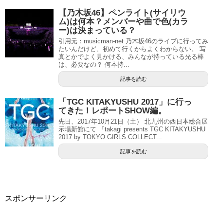
【乃木坂46】ペンライト(サイリウ
ム)は何本？メンバーや曲で色(カラ
ー)は決まっている？
引用元：musicman-net 乃木坂46のライブに行ってみ
たいんだけど、初めて行くからよくわからない。 写
真とかでよく見かける、みんなが持っている光る棒
は、必要なの？ 何本持...
記事を読む
「TGC KITAKYUSHU 2017」に行っ
てきた！レポートSHOW編。
先日、2017年10月21日（土） 北九州の西日本総合展
示場新館にて 『takagi presents TGC KITAKYUSHU
2017 by TOKYO GIRLS COLLECT...
記事を読む
スポンサーリンク