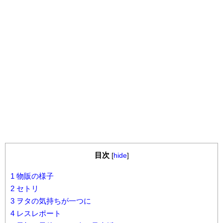
目次
[
hide
]
1
物販の様子
2
セトリ
3
ヲタの気持ちが一つに
4
レスレポート