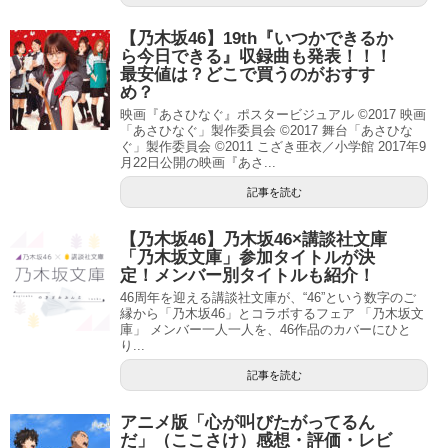
【乃木坂46】19th『いつかできるか
ら今日できる』収録曲も発表！！！
最安値は？どこで買うのがおすす
め？
映画『あさひなぐ』ポスタービジュアル ©2017 映画
「あさひなぐ」製作委員会 ©2017 舞台「あさひな
ぐ」製作委員会 ©2011 こざき亜衣／小学館 2017年9
月22日公開の映画『あさ...
記事を読む
【乃木坂46】乃木坂46×講談社文庫
「乃木坂文庫」参加タイトルが決
定！メンバー別タイトルも紹介！
46周年を迎える講談社文庫が、“46”という数字のご
縁から「乃木坂46」とコラボするフェア 「乃木坂文
庫」 メンバー一人一人を、46作品のカバーにひと
り...
記事を読む
アニメ版「心が叫びたがってるん
だ」（ここさけ）感想・評価・レビ