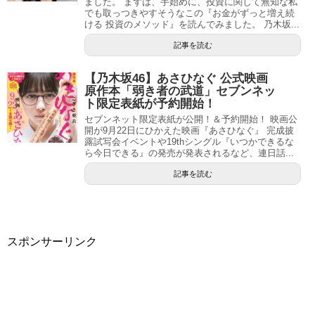
ました。 まずは、手始めに、投資に関して無知な私
でも取っつきやすそうなこの『お金がずっと増え続
ける 投資のメソッド』を読んでみました。 乃木坂...
記事を読む
【乃木坂46】あさひなぐ 公式映画
原作本「弱き者の武道」セブンネッ
ト限定表紙が予約開始！
セブンネット限定表紙が公開！＆予約開始！ 映画公
開が9月22日にひかえた映画『あさひなぐ』 完成披
露試写会イベントや19thシングル『いつかできるな
ら今日できる』の発売が発表されるなど、連日話...
記事を読む
スポンサーリンク