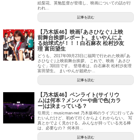
絵梨花、英勉監督が登壇し、映画についての話が行
われ...
記事を読む
【乃木坂46】映画｢あさひなぐ｣上映
前舞台挨拶レポート。まいやんによ
る始球式が！！！白石麻衣 松村沙友
理 富田望生
どうも、2017年09月23日に福岡で行われた映画｢あ
さひなぐ｣上映前舞台挨拶。 これで、映画「あさひ
なぐ」3回目です。 登壇者は、白石麻衣 松村沙友理
富田望生。 まいやんが超絶か...
記事を読む
【乃木坂46】ペンライト(サイリウ
ム)は何本？メンバーや曲で色(カラ
ー)は決まっている？
引用元：musicman-net 乃木坂46のライブに行ってみ
たいんだけど、初めて行くからよくわからない。 写
真とかでよく見かける、みんなが持っている光る棒
は、必要なの？ 何本持...
記事を読む