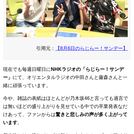
引用元：
【8月6日のらじらー！サンデー】
現在でも毎週日曜日に
NHKラジオの「らじらー！サンデ
ー」
にて、オリエンタルラジオの中田さんと藤森さんと一
緒に頑張っています。
今や、雑誌の表紙はほとんどが乃木坂46と言っても過言で
は無いほどの盛り上がりを見せている中での卒業発表なだ
けあって、ファンからは
驚きと悲しみの声が多く上がって
います
。