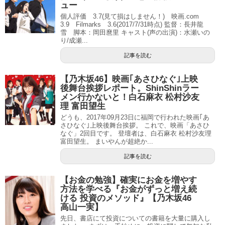
ュー
個人評価 3.7(見て損はしません！) 映画.com
3.9 Filmarks 3.6(2017/7/31時点) 監督：長井龍
雪 脚本：岡田麿里 キャスト(声の出演)：水瀬いの
り/成瀬...
記事を読む
【乃木坂46】映画｢あさひなぐ｣上映
後舞台挨拶レポート。ShinShinラー
メン行かないと！白石麻衣 松村沙友
理 富田望生
どうも、2017年09月23日に福岡で行われた映画｢あ
さひなぐ｣上映後舞台挨拶。 これで、映画「あさひ
なぐ」2回目です。 登壇者は、白石麻衣 松村沙友理
富田望生。 まいやんが超絶か...
記事を読む
【お金の勉強】確実にお金を増やす
方法を学べる『お金がずっと増え続
ける 投資のメソッド』【乃木坂46
高山一実】
先日、書店にて投資についての書籍を大量に購入し