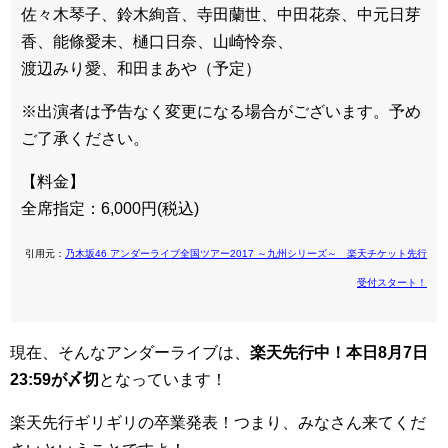
佐々木琴子、鈴木絢音、寺田蘭世、中田花奈、中元日芽
香、能條愛未、樋口日奈、山崎怜奈、
渡辺みり愛、和田まあや（予定）
※出演者は予告なく変更になる場合がございます。予め
ご了承ください。
【料金】
全席指定：6,000円(税込)
引用元：
乃木坂46 アンダーライブ全国ツアー2017 ～九州シリーズ～ 楽天チケット先行
受付スタート！
現在、そんなアンダーライブは、
楽天先行中！本日8月7日
23:59が〆切
となっています！
楽天先行ギリギリの卒業発表！つまり、みなさん来てくだ