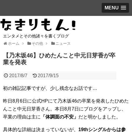
MENU
エンタメとその他諸々を書くブログ
ホーム
その他
ニュース
【乃木坂46】ひめたんこと中元日芽香が卒
業を発表
2017/8/7
2017/9/15
初の雑記記事ですが、少し残念なお話です…
昨日8月6日に公式HPにて乃木坂46の卒業を発表したひめた
んこと中元日芽香さん。本日8月7日にブログをアップし、
卒業の理由は主に
「体調面の不安」
だと明かしました。
具体的な詳細は決まっていないが、
19thシングルからは参