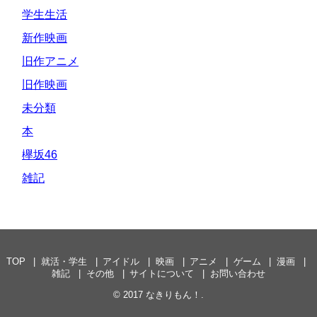
学生生活
新作映画
旧作アニメ
旧作映画
未分類
本
欅坂46
雑記
TOP
就活・学生
アイドル
映画
アニメ
ゲーム
漫画
雑記
その他
サイトについて
お問い合わせ
© 2017
なきりもん！
.