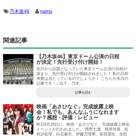
乃木坂46
namu
関連記事
【乃木坂46】東京ドーム公演の日程
が決定！先行受け付け開始！
先日から話題となっていた東京ドーム公演の日程が
決まり、先行受け付けが開始されました！ 私の日程
考察は当たっているのでしょうか！ こちらが先日の
記事です！↓ 以下、乃木...
記事を読む
映画「あさひなぐ」完成披露上映
会！私でも、あんなふうになれます
か？感想・評価・レビュー
昨日8月28日に、映画「あさひなぐ」完成披露上映会
イベントが行われました。 西野七瀬、桜井玲香、松
村沙友理、白石麻衣、伊藤万理華、富田望生、生田