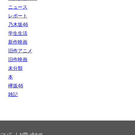
ニュース
レポート
乃木坂46
学生生活
新作映画
旧作アニメ
旧作映画
未分類
本
欅坂46
雑記
について
お問い合わせ