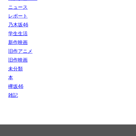
ニュース
レポート
乃木坂46
学生生活
新作映画
旧作アニメ
旧作映画
未分類
本
欅坂46
雑記