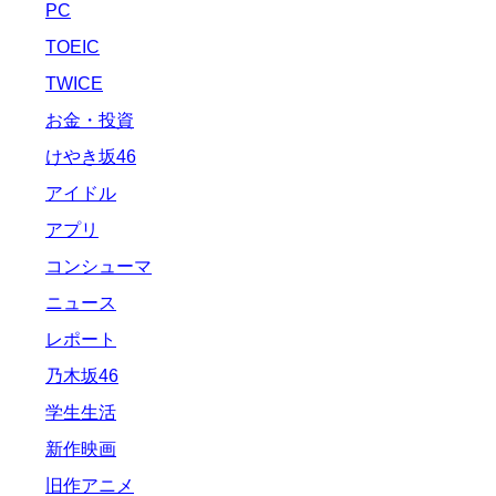
PC
TOEIC
TWICE
お金・投資
けやき坂46
アイドル
アプリ
コンシューマ
ニュース
レポート
乃木坂46
学生生活
新作映画
旧作アニメ