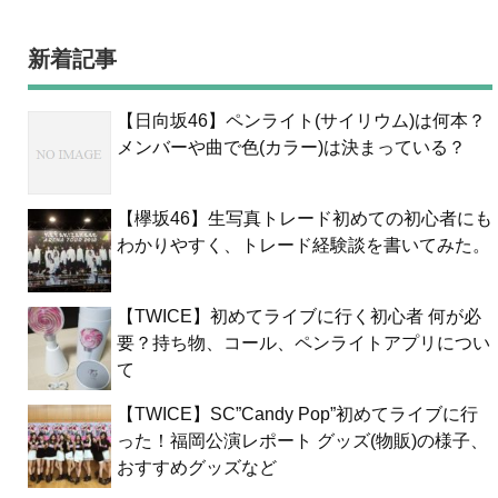
新着記事
【日向坂46】ペンライト(サイリウム)は何本？
メンバーや曲で色(カラー)は決まっている？
【欅坂46】生写真トレード初めての初心者にも
わかりやすく、トレード経験談を書いてみた。
【TWICE】初めてライブに行く初心者 何が必
要？持ち物、コール、ペンライトアプリについ
て
【TWICE】SC”Candy Pop”初めてライブに行
った！福岡公演レポート グッズ(物販)の様子、
おすすめグッズなど