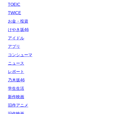
TOEIC
TWICE
お金・投資
けやき坂46
アイドル
アプリ
コンシューマ
ニュース
レポート
乃木坂46
学生生活
新作映画
旧作アニメ
旧作映画