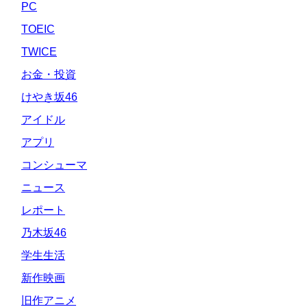
PC
TOEIC
TWICE
お金・投資
けやき坂46
アイドル
アプリ
コンシューマ
ニュース
レポート
乃木坂46
学生生活
新作映画
旧作アニメ