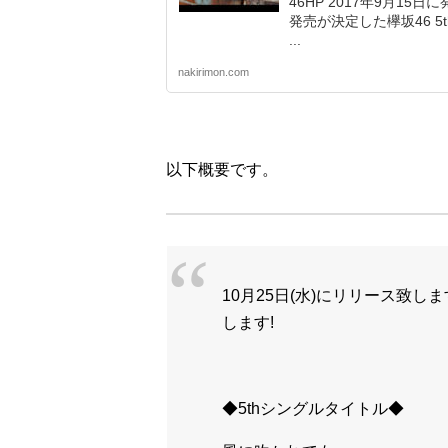
46HP 2017年9月15
発売が決定した欅坂46 
...
nakirimon.com
以下概要です。
10月25日(水)にリリース致し
します!
◆5thシングルタイトル◆