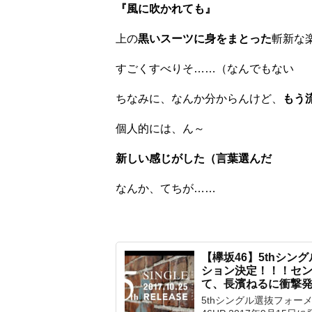
『風に吹かれても』
上の
黒いスーツに身をまとった
斬新な
すごくすべりそ……（なんでもない
ちなみに、なんか分からんけど、
もう
個人的には、ん～
新しい感じがした（言葉選んだ
なんか、てちが……
【欅坂46】5thシ
ション決定！！！セ
て、長濱ねるに衝撃
5thシングル選抜フォーメ