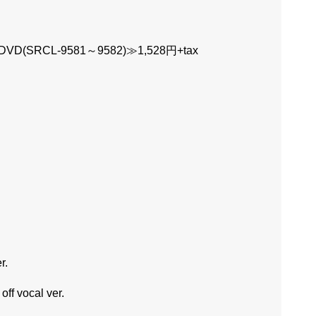
(SRCL-9581～9582)≫1,528円+tax
r.
ocal ver.