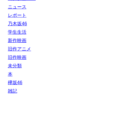
ニュース
レポート
乃木坂46
学生生活
新作映画
旧作アニメ
旧作映画
未分類
本
欅坂46
雑記