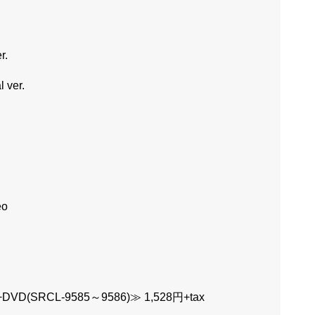
r.
l ver.
eo
D(SRCL-9585～9586)≫ 1,528円+tax