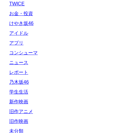
TWICE
お金・投資
けやき坂46
アイドル
アプリ
コンシューマ
ニュース
レポート
乃木坂46
学生生活
新作映画
旧作アニメ
旧作映画
未分類