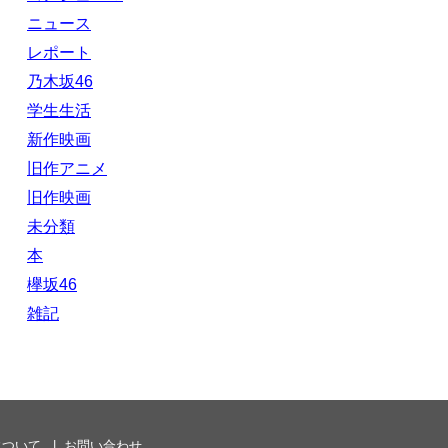
ニュース
レポート
乃木坂46
学生生活
新作映画
旧作アニメ
旧作映画
未分類
本
欅坂46
雑記
について
お問い合わせ