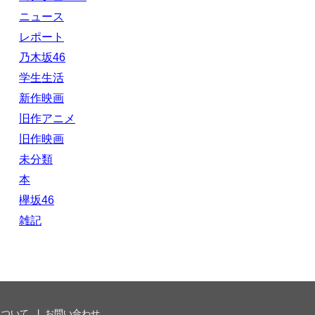
ニュース
レポート
乃木坂46
学生生活
新作映画
旧作アニメ
旧作映画
未分類
本
欅坂46
雑記
について
お問い合わせ