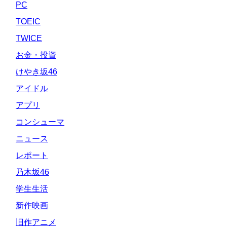
PC
TOEIC
TWICE
お金・投資
けやき坂46
アイドル
アプリ
コンシューマ
ニュース
レポート
乃木坂46
学生生活
新作映画
旧作アニメ