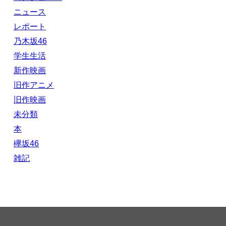
ニュース
レポート
乃木坂46
学生生活
新作映画
旧作アニメ
旧作映画
未分類
本
欅坂46
雑記