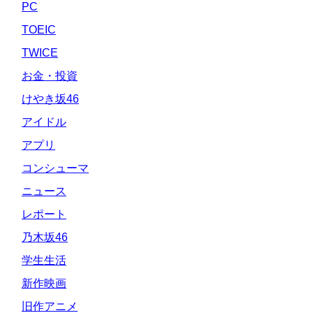
PC
TOEIC
TWICE
お金・投資
けやき坂46
アイドル
アプリ
コンシューマ
ニュース
レポート
乃木坂46
学生生活
新作映画
旧作アニメ