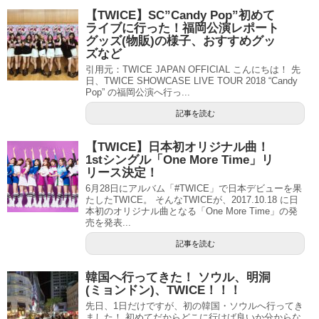
【TWICE】SC”Candy Pop”初めて
ライブに行った！福岡公演レポート
グッズ(物販)の様子、おすすめグッ
ズなど
引用元：TWICE JAPAN OFFICIAL こんにちは！ 先
日、TWICE SHOWCASE LIVE TOUR 2018 “Candy
Pop” の福岡公演へ行っ...
記事を読む
【TWICE】日本初オリジナル曲！
1stシングル「One More Time」リ
リース決定！
6月28日にアルバム「#TWICE」で日本デビューを果
たしたTWICE。 そんなTWICEが、2017.10.18 に日
本初のオリジナル曲となる「One More Time」の発
売を発表...
記事を読む
韓国へ行ってきた！ ソウル、明洞
(ミョンドン)、TWICE！！！
先日、1日だけですが、初の韓国・ソウルへ行ってき
ました！ 初めてだからどこに行けば良いか分からな