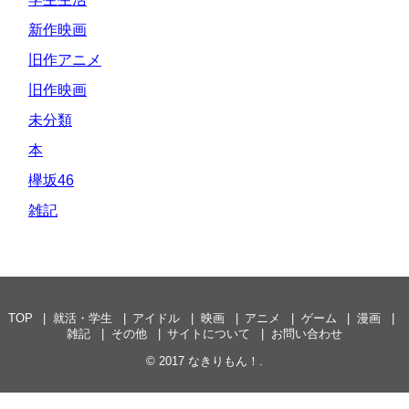
新作映画
旧作アニメ
旧作映画
未分類
本
欅坂46
雑記
TOP
就活・学生
アイドル
映画
アニメ
ゲーム
漫画
雑記
その他
サイトについて
お問い合わせ
© 2017
なきりもん！
.